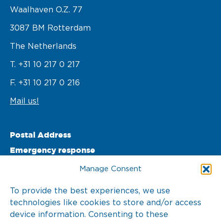
Waalhaven O.z. 77 

3087 BM Rotterdam 

The Netherlands
T. +31 10 217 0 217
F. +31 10 217 0 216
Mail us!
Postal Address
Emergency response
PO Box 22002 

Manage Consent
3003 DA Rotterdam 

To provide the best experiences, we use
technologies like cookies to store and/or access
The Netherlands
device information. Consenting to these