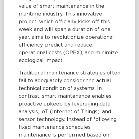
value of smart maintenance in the
Maritime Excellence
maritime industry. This innovative
project, which officially kicks off this
Ship Management
week and will span a duration of one
year, aims to revolutionize operational
Innovations
efficiency, predict and reduce
Projects & New Building
operational costs (OPEX), and minimize
ecological impact.
Fast Crew Transportation
Traditional maintenance strategies often
Procurement & Logistics
fail to adequately consider the actual
technical condition of systems. In
contrast, smart maintenance enables
proactive upkeep by leveraging data
analysis, IoT (Internet of Things), and
sensor technology. Instead of following
fixed maintenance schedules,
maintenance is performed based on