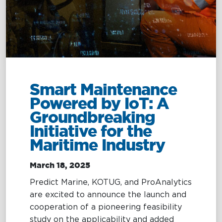
Management
Intelligence
Chartering &
Salvage
Inland
Shipping
Training
&
Consultancy
Smart Maintenance
Powered by IoT: A
Intelligence
Training &
Groundbreaking
Consultancy
OptiPort
Initiative for the
Maritime
Training
Maritime Industry
Analytics &
Excellence
Reporting
Consultancy
March 18, 2025
Drone
Towmaster
Predict Marine, KOTUG, and ProAnalytics
Services
Services
are excited to announce the launch and
cooperation of a pioneering feasibility
study on the applicability and added